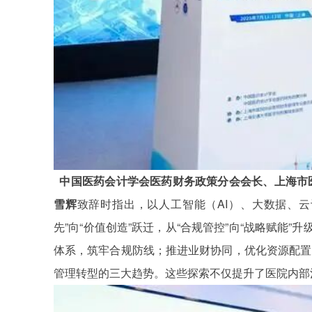
中国医药会计学会医药财务政策分会会长、上海市
AI
雪辉
致辞时指出，以人工智能（
）、大数据、云
”
“
”
“
”
“
”
先
向
价值创造
跃迁，从
合规管控
向
战略赋能
升
体系，筑牢合规防线；推进业财协同，优化资源配置
管理转型的三大趋势。这些探索不仅提升了医院内部