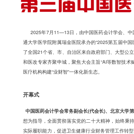
2025
7
11—13
年
月
日，由中国医药会计学会、中
“2025
通大学医学院附属瑞金医院承办的
第五届中国
21
了全国
个省、市、自治区来自政府部门、大型公
“AI
和医改专家齐聚申城，聚焦大会主旨
等数智技术
“
”
医疗机构构建
业财智
一体化新生态。
开幕式
(
)
中国医药会计学会常务副会长
代会长
、北京大学
想为指导，全面贯彻落实党的二十大精神，始终秉
实际履职能力，促进卫生健康行业财务管理工作转型